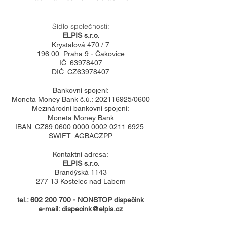
Sídlo společnosti:
ELPIS s.r.o.
Krystalová 470 / 7
196 00 Praha 9 - Čakovice
IČ:
63978407
DIČ: CZ63978407
Bankovní spojení:
Moneta Money Bank č.ú.:
202116925
/0600
Mezinárodní bankovní spojení:
Moneta Money Bank
IBAN: CZ89 0600 0000 0002 0211 6925
SWIFT: AGBACZPP
Kontaktní adresa:
ELPIS s.r.o.
Brandýská 1143
277 13 Kostelec nad Labem
tel.:
602 200 700
- NONSTOP dispečink
e-mail: dispecink@elpis.cz